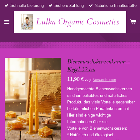
Schnelle Lieferung
Sichere Zahlung
Natürliche Inhaltsstoffe
Zum
Hauptinhalt
Lulka Organic Cosmetics
springen
Bienenwachskerzenkamm -
Kegel 32 cm
11,90 €
zzgl.
Versandkosten
Handgemachte Bienenwachskerzen
sind ein beliebtes und natürliches
Produkt, das viele Vorteile gegenüber
herkömmlichen Paraffinkerzen hat.
Hier sind einige wichtige
Informationen über sie:
Vorteile von Bienenwachskerzen:
* Natürlich und ökologisch: