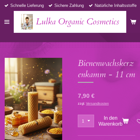
Schnelle Lieferung
Sichere Zahlung
Natürliche Inhaltsstoffe
Zum
Hauptinhalt
Lulka Organic Cosmetics
springen
Bienenwachskerz
enkamm - 11 cm
7,90 €
zzgl.
Versandkosten
In den
Warenkorb