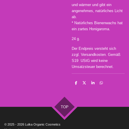
und wärmer und gibt ein
angenehmes, natürliches Licht
ab.
* Natürliches Bienenwachs hat
ein zartes Honigaroma.
24 g.
Der Endpreis versteht sich
zzgl. Versandkosten. Gemäß
S19 UStG wird keine
Umsatzsteuer berechnet.
T
T
T
T
e
e
e
e
i
i
i
i
l
l
l
l
e
e
e
e
n
n
n
n
TOP
© 2025 - 2026 Lulka Organic Cosmetics